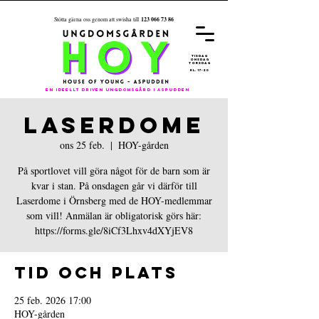
123 066 73 86
Stötta gärna oss genom att swisha till
REGISTRER
A
DIG FÖR
ÅRET 26/27
tisdag
onsdag
torsdag
kl. 17-20
En ideellt driven ungdomsgård i aspudden
LASERDOME
ons 25 feb.
  |  
HOY-gården
På sportlovet vill göra något för de barn som är
kvar i stan. På onsdagen går vi därför till
Laserdome i Örnsberg med de HOY-medlemmar
som vill! Anmälan är obligatorisk görs här:
Tid och plats
25 feb. 2026 17:00
HOY-gården