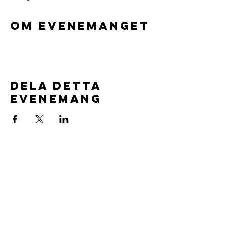
Om evenemanget
Dela detta
evenemang
Föreningsuppgifter:
Aspuddens Ungdomsklubb
Org.nr.
802544-1554
Läs våra stadgar
här.
Vi är försäkrade av IF försäkringar
Vår Värdegrund
Volontärpolicy