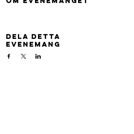
Om evenemanget
Dela detta
evenemang
Föreningsuppgifter:
Aspuddens Ungdomsklubb
Org.nr.
802544-1554
Läs våra stadgar
här.
Vi är försäkrade av IF försäkringar
Vår Värdegrund
Volontärpolicy