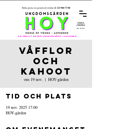
123 066 73 86
Stötta gärna oss genom att swisha till
REGISTRER
A
DIG FÖR
ÅRET 26/27
tisdag
onsdag
torsdag
kl. 17-20
En ideellt driven ungdomsgård i aspudden
VÅFFLOR
OCH
KAHOOT
ons 19 nov.
  |  
HOY-gården
Tid och plats
19 nov. 2025 17:00
HOY-gården