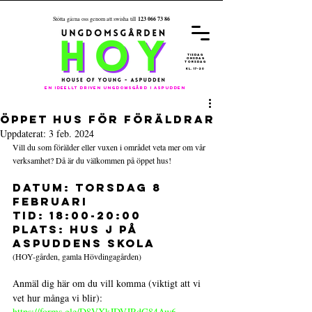
123 066 73 86
Stötta gärna oss genom att swisha till
REGISTRER
A
DIG FÖR
ÅRET 26/27
tisdag
onsdag
torsdag
kl. 17-20
En ideellt driven ungdomsgård i aspudden
öppet hus för föräldrar
Uppdaterat:
3 feb. 2024
Vill du som förälder eller vuxen i området veta mer om vår 
verksamhet? Då är du välkommen på öppet hus!
Datum: Torsdag 8 
februari
Tid: 18:00-20:00
PLATS: HUS J PÅ 
ASPUDDENS SKOLA 
(HOY-gården, gamla Hövdingagården)
Anmäl dig här om du vill komma (viktigt att vi 
vet hur många vi blir):
https://forms.gle/D8VXkJDVJRdG84Aw6