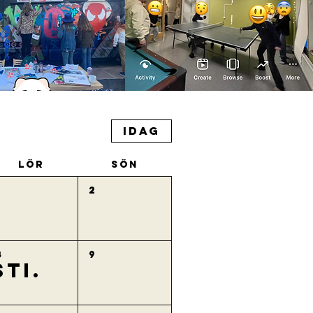
Idag
lör
sön
1
2
8
9
TI.