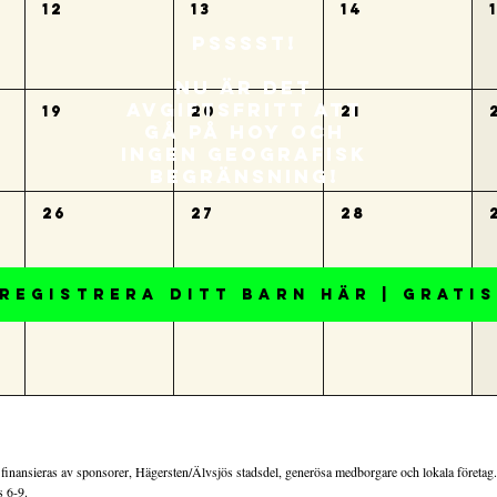
12
13
14
psssst!
nu är det
avgiftsfritt att
19
20
21
gå på hoy och
ingen geografisk
begränsning!
26
27
28
REGISTRERA DITT BARN HÄR | GRATIS
2
3
4
 finansieras av sponsorer, Hägersten/Älvsjös stadsdel, generösa medborgare och lokala företag.
s 6-9.