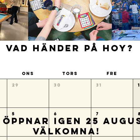
vad händer på hoy?
ons
tors
fre
29
30
31
5
6
7
 ÖPPNAR IGEN 25 AUGUS
VÄLKOMNA!