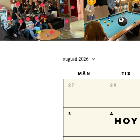
augusti 2026
mån
tis
27
28
3
4
HOY