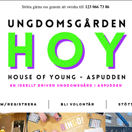
123 066 73 86
Stötta gärna oss genom att swisha till
En ideellt driven ungdomsgård i aspudden
em/registrera
Bli volontär
Stöt