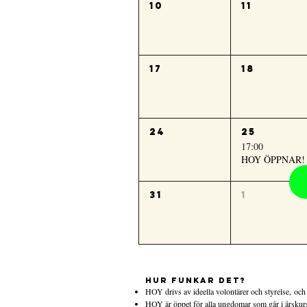
10
11
17
18
24
25
17:00
HOY ÖPPNAR!
31
1
HUR FUNKAR DET?
HOY drivs av ideella volontärer och styrelse,
och
HOY är öppet för alla ungdomar som går i årskur