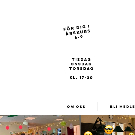
FÖR dig i
ÅRSKURS
6-9
REGISTRERA
DIG FÖR
ÅRET 26/27
tisdag
onsdag
torsdag
kl. 17-20
Om oss
Bli medl