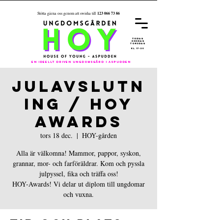
123 066 73 86
Stötta gärna oss genom att swisha till
REGISTRER
A
DIG FÖR
ÅRET 26/27
tisdag
onsdag
torsdag
kl. 17-20
En ideellt driven ungdomsgård i aspudden
JULAVSLUTN
ING / HOY
AWARDS
tors 18 dec.
  |  
HOY-gården
Alla är välkomna! Mammor, pappor, syskon,
grannar, mor- och farföräldrar. Kom och pyssla
julpyssel, fika och träffa oss!
HOY-Awards! Vi delar ut diplom till ungdomar
och vuxna.