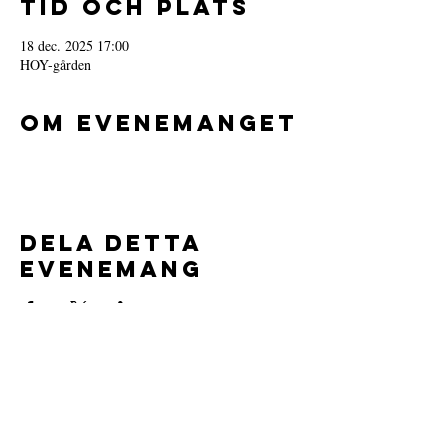
Tid och plats
18 dec. 2025 17:00
HOY-gården
Om evenemanget
Dela detta
evenemang
Föreningsuppgifter:
Aspuddens Ungdomsklubb
Org.nr.
802544-1554
Läs våra stadgar
här.
Vi är försäkrade av IF försäkringar