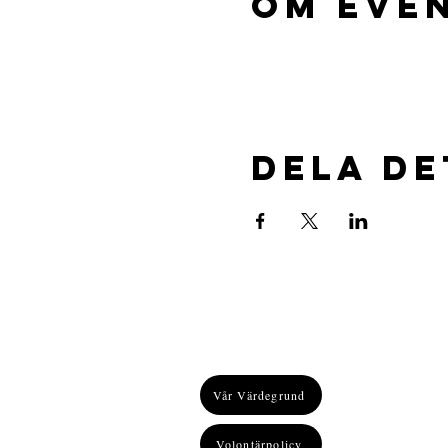
Om eve
Dela d
Vår Värdegrund
Volontärpolicy