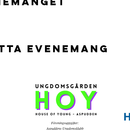
nemanget
etta evenemang
Föreningsuppgifter:
Aspuddens Ungdomsklubb