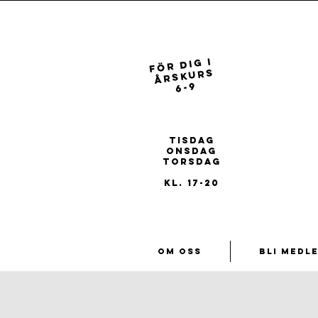
FÖR dig i
ÅRSKURS
6-9
REGISTRERA
DIG FÖR
ÅRET 26/27
tisdag
onsdag
torsdag
kl. 17-20
Om oss
Bli medl