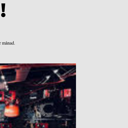
!
r månad.