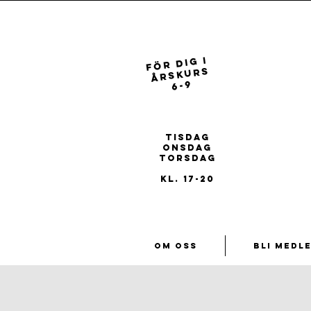
FÖR dig i
ÅRSKURS
6-9
REGISTRERA
DIG FÖR
ÅRET 26/27
tisdag
onsdag
torsdag
kl. 17-20
Om oss
Bli medl