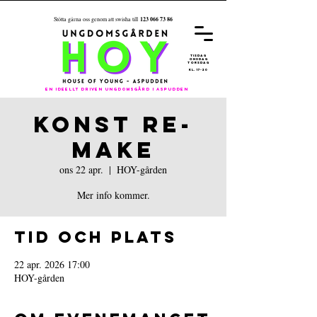
123 066 73 86
Stötta gärna oss genom att swisha till
REGISTRER
A
DIG FÖR
ÅRET 26/27
tisdag
onsdag
torsdag
kl. 17-20
En ideellt driven ungdomsgård i aspudden
KONST RE-
MAKE
ons 22 apr.
  |  
HOY-gården
Mer info kommer.
Tid och plats
22 apr. 2026 17:00
HOY-gården