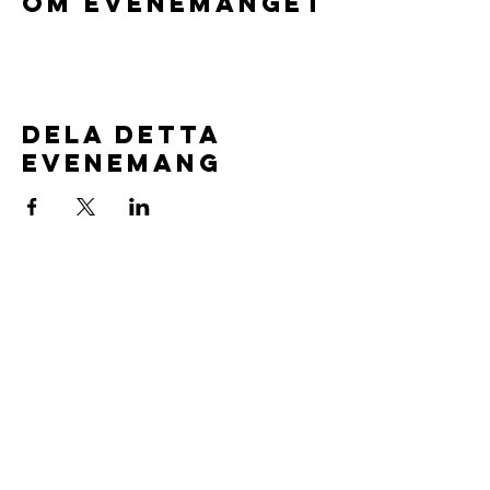
Om evenemanget
Dela detta
evenemang
Föreningsuppgifter:
Aspuddens Ungdomsklubb
Org.nr.
802544-1554
Läs våra stadgar
här.
Vi är försäkrade av IF försäkringar
Vår Värdegrund
Volontärpolicy