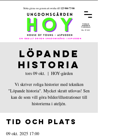
123 066 73 86
Stötta gärna oss genom att swisha till
REGISTRER
A
DIG FÖR
ÅRET 26/27
tisdag
onsdag
torsdag
kl. 17-20
En ideellt driven ungdomsgård i aspudden
LÖPANDE
HISTORIA
tors 09 okt.
  |  
HOY-gården
Vi skriver roliga historier med tekniken
"Löpande historia". Mycket skratt utlovas! Sen
kan de som vill göra bilder/illustrationer till
historierna i ateljén.
Tid och plats
09 okt. 2025 17:00