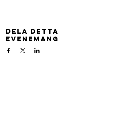
Dela detta
evenemang
Föreningsuppgifter:
Aspuddens Ungdomsklubb
Org.nr.
802544-1554
Läs våra stadgar
här.
Vi är försäkrade av IF försäkringar
Vår Värdegrund
Volontärpolicy