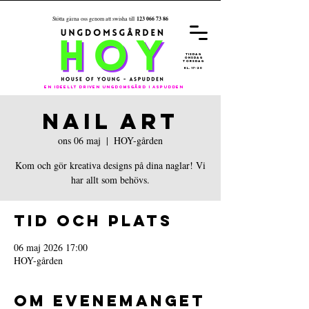
123 066 73 86
Stötta gärna oss genom att swisha till
REGISTRER
A
DIG FÖR
ÅRET 26/27
tisdag
onsdag
torsdag
kl. 17-20
En ideellt driven ungdomsgård i aspudden
NAIL ART
ons 06 maj
  |  
HOY-gården
Kom och gör kreativa designs på dina naglar! Vi
har allt som behövs.
Tid och plats
06 maj 2026 17:00
HOY-gården
Om evenemanget