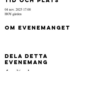
Tid och plats
04 nov. 2025 17:00
HOY-gården
Om evenemanget
Dela detta
evenemang
Föreningsuppgifter:
Aspuddens Ungdomsklubb
Org.nr.
802544-1554
Läs våra stadgar
här.
Vi är försäkrade av IF försäkringar