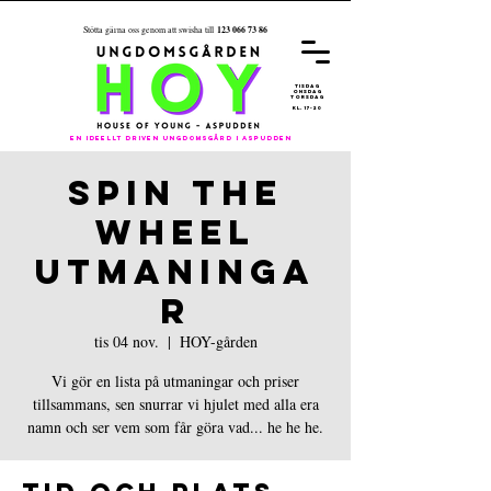
123 066 73 86
Stötta gärna oss genom att swisha till
REGISTRER
A
DIG FÖR
ÅRET 26/27
tisdag
onsdag
torsdag
kl. 17-20
En ideellt driven ungdomsgård i aspudden
SPIN THE
WHEEL
UTMANINGA
R
tis 04 nov.
  |  
HOY-gården
Vi gör en lista på utmaningar och priser
tillsammans, sen snurrar vi hjulet med alla era
namn och ser vem som får göra vad... he he he.