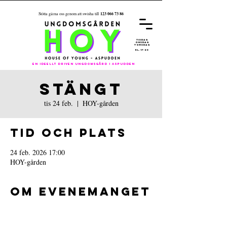
123 066 73 86
Stötta gärna oss genom att swisha till
REGISTRER
A
DIG FÖR
ÅRET 26/27
tisdag
onsdag
torsdag
kl. 17-20
En ideellt driven ungdomsgård i aspudden
STÄNGT
tis 24 feb.
  |  
HOY-gården
Tid och plats
24 feb. 2026 17:00
HOY-gården
Om evenemanget