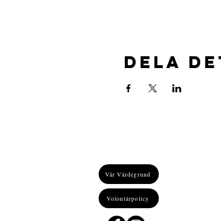
Dela d
Vår Värdegrund
Volontärpolicy