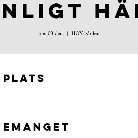
NLIGT H
ons 03 dec.
  |  
HOY-gården
 plats
nemanget