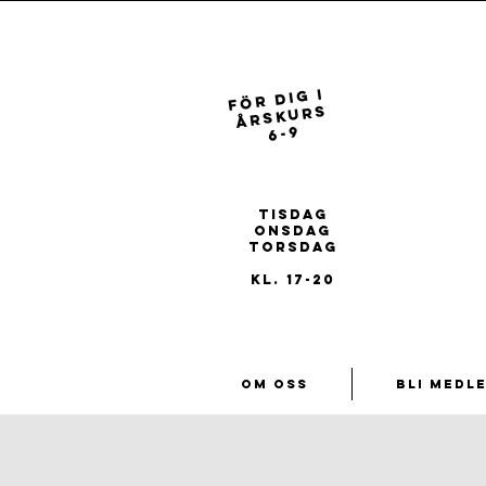
FÖR dig i
ÅRSKURS
6-9
REGISTRERA
DIG FÖR
ÅRET 26/27
tisdag
onsdag
torsdag
kl. 17-20
Om oss
Bli medl