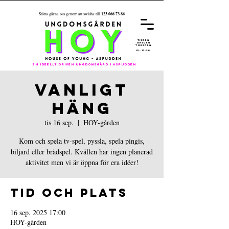
123 066 73 86
Stötta gärna oss genom att swisha till
REGISTRER
A
DIG FÖR
ÅRET 26/27
tisdag
onsdag
torsdag
kl. 17-20
En ideellt driven ungdomsgård i aspudden
VANLIGT
HÄNG
tis 16 sep.
  |  
HOY-gården
Kom och spela tv-spel, pyssla, spela pingis,
biljard eller brädspel. Kvällen har ingen planerad
aktivitet men vi är öppna för era idéer!
Tid och plats
16 sep. 2025 17:00
HOY-gården