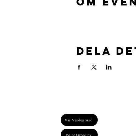
Om eve
Dela d
Vår Värdegrund
Volontärpolicy