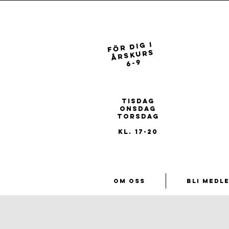
FÖR dig i
ÅRSKURS
6-9
REGISTRERA
DIG FÖR
ÅRET 26/27
tisdag
onsdag
torsdag
kl. 17-20
Om oss
Bli medl