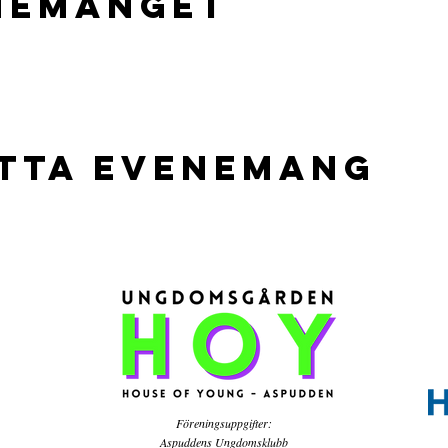
nemanget
etta evenemang
Föreningsuppgifter:
Aspuddens Ungdomsklubb